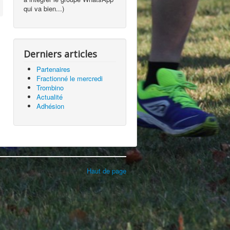
qui va bien...)
Derniers articles
Partenaires
Fractionné le mercredi
Trombino
Actualité
Adhésion
Haut de page