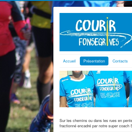
Accueil
Présentation
Contacts
Sur les chemins ou dans les rues en pente 
fractionné encadré par notre super coach 