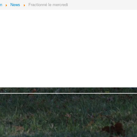
on
News
Fractionné le mercredi